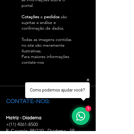
portal.
Cotações
e
pedidos
são
sujeitas a análise e
confirmação de dados.
Todas as imagens contidas
no site são meramente
ilustrativas.
Para maiores informações
contate-nos
Como podemos ajudar você?
CONTATE-NOS:
1
Matriz - Diadema
+(11)
4061-8500
R. Caiapós, 98/110 - Diadema - SP,