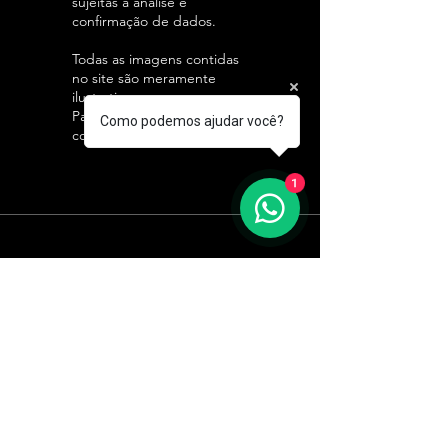
sujeitas a análise e
confirmação de dados.
Todas as imagens contidas
no site são meramente
ilustrativas.
Para maiores informações
Como podemos ajudar você?
contate-nos
1
CONTATE-NOS:
Matriz - Diadema
+(11)
4061-8500
R. Caiapós, 98/110 - Diadema - SP,
09951-520
Curitiba
+(41)
3071-3600
Av. N. Sra.