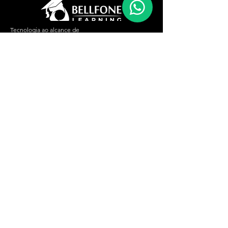
Tecnologia ao alcance de
todos!
Informações
Telefone:
(11) 4061-8500
(11) 4069-7249
Email:
treinamentos@bellfone.com.br
Siga nossas
redes sociais:
Matricule-se
LinkedIn
Facebook