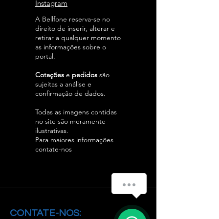
Instagram
A Bellfone reserva-se no
direito de inserir, alterar e
retirar a qualquer momento
as informações sobre o
portal.
Cotações
e
pedidos
são
sujeitas a análise e
confirmação de dados.
Todas as imagens contidas
no site são meramente
ilustrativas.
Para maiores informações
contate-nos
Como podemos ajudar você?
1
CONTATE-NOS: