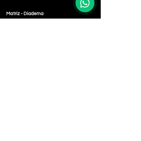
Matriz - Diadema
+(11)
4061-8500
R. Caiapós, 98/110 - Diadema - SP,
09951-520
Curitiba
+(41)
3071-3600
Av. N. Sra.
Aparecida,
1278 -Seminário, Curitiba -
PR,
80310-100
Zona Oeste
+(11)
4061-8500
R. Ângela Perioto Tolaine, 632 - Jardim
das Belezas, Carapicuíba - SP, 06315-181
Santa Ifigênia
+(11)
4061-1751
R. Santa Ifigênia , 555 - 3° andar -Santa
Ifigênia, São Paulo - SP,
01209-000