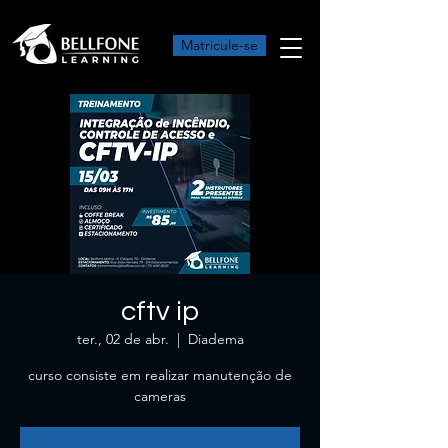
Matricule-se
cftv ip
ter., 02 de abr.
  |  
Diadema
curso consiste em realizar manutenção de
cameras