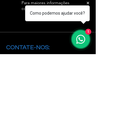
Para maiores informações
contate-nos
Como podemos ajudar você?
1
CONTATE-NOS:
Matriz - Diadema
+(11)
4061-8500
R. Caiapós, 98/110 - Diadema - SP,
09951-520
Curitiba
+(41)
3071-3600
Av. N. Sra.
Aparecida,
1278 -Seminário, Curitiba -
PR,
80310-100
Zona Oeste