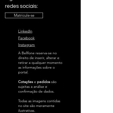
redes sociais:
Matricule-se
LinkedIn
Facebook
Instagram
A Bellfone reserva-se no
direito de inserir, alterar e
retirar a qualquer momento
as informações sobre o
portal.
Cotações
e
pedidos
são
sujeitas a análise e
confirmação de dados.
Todas as imagens contidas
no site são meramente
ilustrativas.