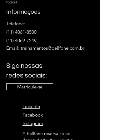
todos!
Informações
Telefone:
(11) 4061-8500
(11) 4069-7249
Email:
treinamentos@bellfone.com.br
Siga nossas
redes sociais:
Matricule-se
LinkedIn
Facebook
Instagram
A Bellfone reserva-se no
direito de inserir, alterar e