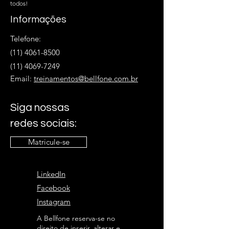
todos!
Informações
Telefone:
(11) 4061-8500
(11) 4069-7249
Email:
treinamentos@bellfone.com.br
Siga nossas
redes sociais:
Matricule-se
LinkedIn
Facebook
Instagram
A Bellfone reserva-se no
direito de inserir, alterar e