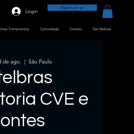
Matricule-se
Login
timos Treinamentos
Comunidade
Contato
Site Belfone
3 de ago.
  |  
São Paulo
telbras
oria CVE e
ontes