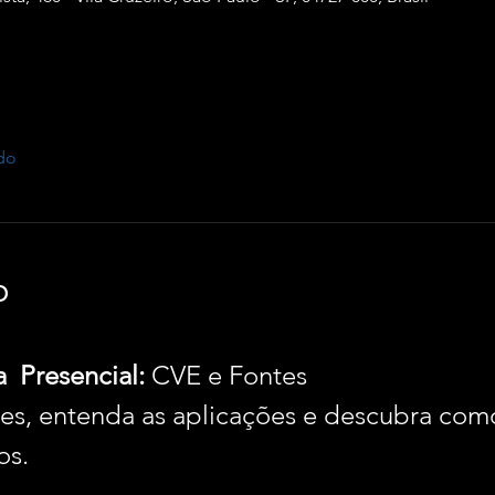
do
o
  Presencial:
 CVE e Fontes
es, entenda as aplicações e descubra como
os.