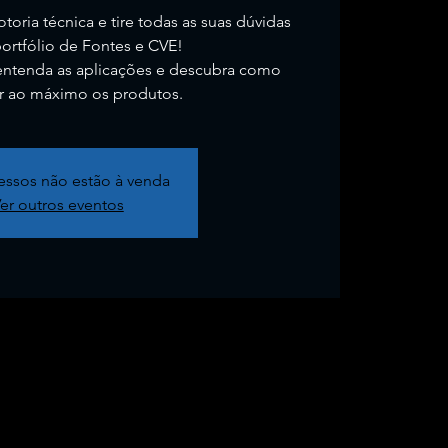
toria técnica e tire todas as suas dúvidas
ortfólio de Fontes e CVE!
entenda as aplicações e descubra como
ar ao máximo os produtos.
essos não estão à venda
er outros eventos