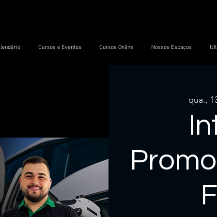
lendário
Cursos e Eventos
Cursos Online
Nossos Espaços
Ul
qua., 1
In
Promot
F