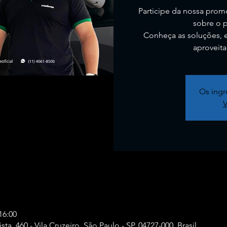
Participe da nossa promo
sobre o p
Conheça as soluções, 
aproveit
Os ingr
V
16:00
ta, 460 - Vila Cruzeiro, São Paulo - SP, 04727-000, Brasil