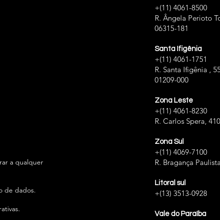
+(11) 4061-8500
R. Ângela Perioto To
06315-181
Santa Ifigênia
+(11) 4061-1751
R. Santa Ifigênia , 5
01209-000
Zona Leste
+(11) 4061-8230
R. Carlos Spera, 41
Zona Sul
+(11) 4069-7100
irar a qualquer
R. Bragança Paulista
Litoral sul
ão de dados.
+(13) 3513-0928
ativas.
Vale do Paraíba