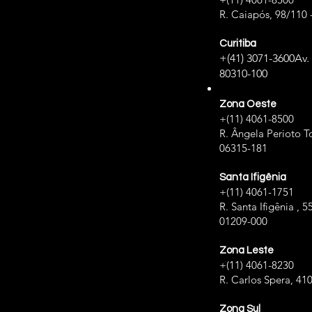
R. Caiapós, 98/110 
Curitiba
+(41) 3071-3600
Av.
80310-100
Zona Oeste
+(11) 4061-8500
R. Ângela Perioto To
06315-181
Santa Ifigênia
+(11) 4061-1751
R. Santa Ifigênia , 5
01209-000
Zona Leste
+(11) 4061-8230
R. Carlos Spera, 41
Zona Sul