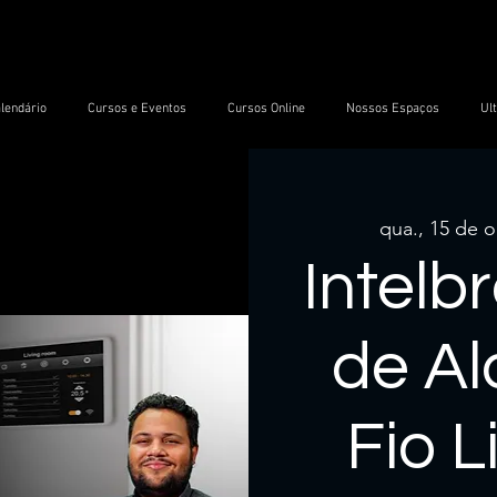
lendário
Cursos e Eventos
Cursos Online
Nossos Espaços
Ul
qua., 15 de o
Intelb
de A
Fio 