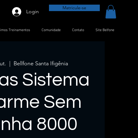
Matricule-se
Login
timos Treinamentos
Comunidade
Contato
Site Belfone
ut.
  |  
Bellfone Santa Ifigênia
ras Sistema
larme Sem
Linha 8000