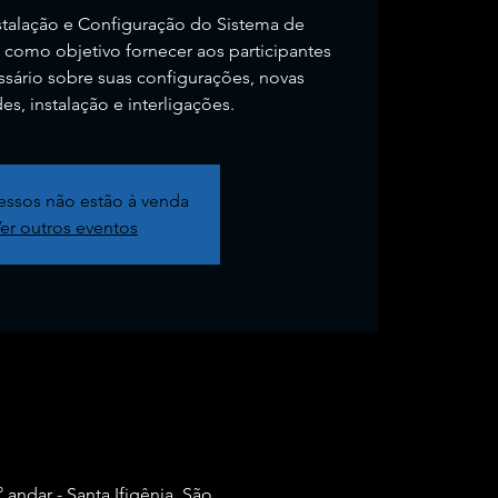
stalação e Configuração do Sistema de
como objetivo fornecer aos participantes
sário sobre suas configurações, novas
es, instalação e interligações.
essos não estão à venda
er outros eventos
 andar - Santa Ifigênia, São