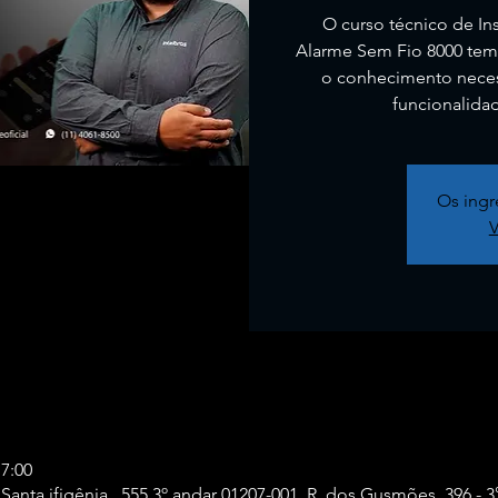
O curso técnico de In
Alarme Sem Fio 8000 tem 
o conhecimento neces
funcionalidad
Os ingr
V
17:00
 Santa ifigênia , 555 3º andar 01207-001, R. dos Gusmões, 396 - 3°