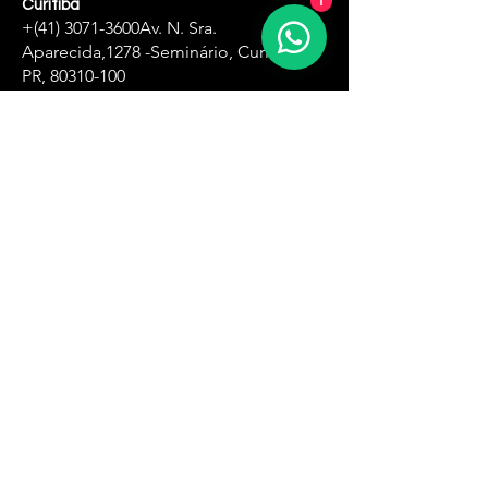
Curitiba
+(41)
3071-3600
Av. N. Sra.
Aparecida,
1278 -Seminário, Curitiba -
PR,
80310-100
Zona Oeste
+(11)
4061-8500
R. Ângela Perioto Tolaine, 632 - Jardim
das Belezas, Carapicuíba - SP, 06315-181
Santa Ifigênia
+(11)
4061-1751
R. Santa Ifigênia , 555 - 3° andar -Santa
Ifigênia, São Paulo - SP,
01209-000
Zona Leste
+(11)
4061-8230
R. Carlos Spera, 410 - Jd Sonia Maria,
Mauá - SP,
09380-300