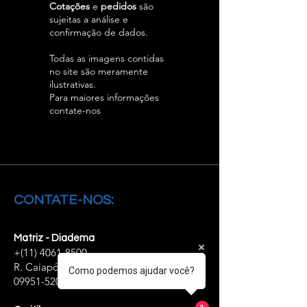
Cotações
e
pedidos
são
sujeitas a análise e
confirmação de dados.
Todas as imagens contidas
no site são meramente
ilustrativas.
Para maiores informações
contate-nos
CONTATE-NOS:
Matriz - Diadema
+(11)
4061-8500
R. Caiapós, 98/110 - Diadema - SP,
Como podemos ajudar você?
09951-520
1