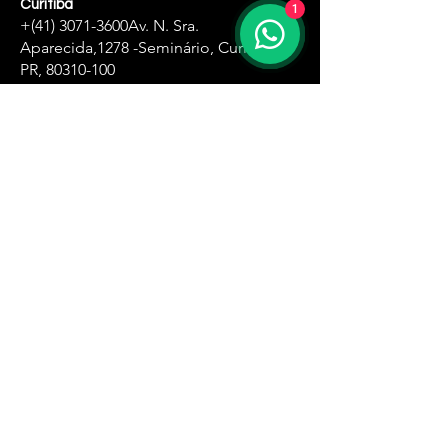
Curitiba
1
+(41)
3071-3600
Av. N. Sra.
Aparecida,
1278 -Seminário, Curitiba -
PR,
80310-100
Zona Oeste
+(11)
4061-8500
R. Ângela Perioto Tolaine, 632 - Jardim
das Belezas, Carapicuíba - SP, 06315-181
Santa Ifigênia
+(11)
4061-1751
R. Santa Ifigênia , 555 - 3° andar -Santa
Ifigênia, São Paulo - SP,
01209-000
Zona Leste
+(11)
4061-8230
R. Carlos Spera, 410 - Jd Sonia Maria,
Mauá - SP,
09380-300