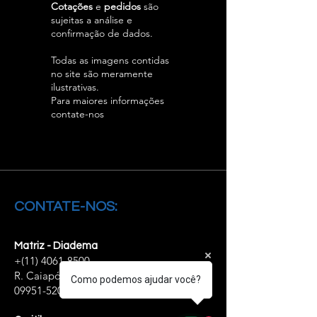
Cotações
e
pedidos
são
sujeitas a análise e
confirmação de dados.
Todas as imagens contidas
no site são meramente
ilustrativas.
Para maiores informações
contate-nos
CONTATE-NOS:
Matriz - Diadema
+(11)
4061-8500
R. Caiapós, 98/110 - Diadema - SP,
Como podemos ajudar você?
09951-520