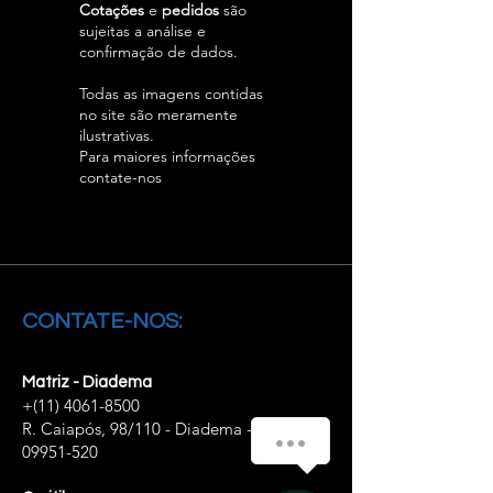
Cotações
e
pedidos
são
sujeitas a análise e
confirmação de dados.
Todas as imagens contidas
no site são meramente
ilustrativas.
Para maiores informações
contate-nos
CONTATE-NOS:
Matriz - Diadema
+(11)
4061-8500
R. Caiapós, 98/110 - Diadema - SP,
Como podemos ajudar você?
09951-520