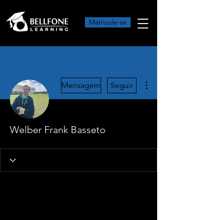
Matricule-se
Mais ações
Mensagem
Seguir
Welber Frank Basseto