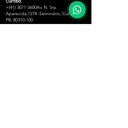
Curitiba
+(41)
3071-3600
Av. N. Sra.
Aparecida,
1278 -Seminário, Curitiba -
PR,
80310-100
Zona Oeste
+(11)
4061-8500
R. Ângela Perioto Tolaine, 632 - Jardim
das Belezas, Carapicuíba - SP, 06315-181
Santa Ifigênia
+(11)
4061-1751
R. Santa Ifigênia , 555 - 3° andar -Santa
Ifigênia, São Paulo - SP,
01209-000
Zona Leste
+(11)
4061-8230
R. Carlos Spera, 410 - Jd Sonia Maria,
Mauá - SP,
09380-300