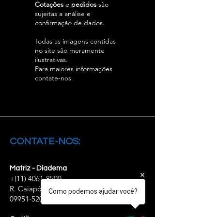
Cotações
e
pedidos
são
sujeitas a análise e
confirmação de dados.
Todas as imagens contidas
no site são meramente
ilustrativas.
Para maiores informações
contate-nos
CONTATE-NOS:
Matriz - Diadema
+(11)
4061-8500
R. Caiapós, 98/110 - Diadema - SP,
Como podemos ajudar você?
09951-520