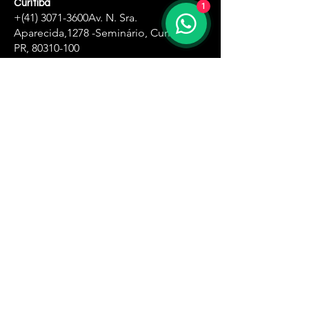
Curitiba
1
+(41)
3071-3600
Av. N. Sra.
Aparecida,
1278 -Seminário, Curitiba -
PR,
80310-100
Zona Oeste
+(11)
4061-8500
R. Ângela Perioto Tolaine, 632 - Jardim
das Belezas, Carapicuíba - SP, 06315-181
Santa Ifigênia
+(11)
4061-1751
R. Santa Ifigênia , 555 - 3° andar -Santa
Ifigênia, São Paulo - SP,
01209-000
Zona Leste
+(11)
4061-8230
R. Carlos Spera, 410 - Jd Sonia Maria,
Mauá - SP,
09380-300