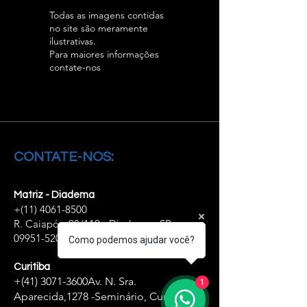
Todas as imagens contidas
no site são meramente
ilustrativas.
Para maiores informações
contate-nos
CONTATE-NOS:
Matriz - Diadema
+(11)
4061-8500
R. Caiapós, 98/110 - Diadema - SP,
09951-520
Como podemos ajudar você?
Curitiba
+(41)
3071-3600
Av. N. Sra.
1
Aparecida,
1278 -Seminário, Curitiba -