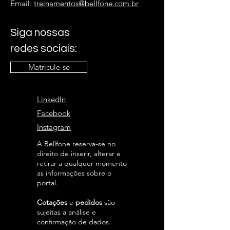
Email:
treinamentos@bellfone.com.br
Siga nossas
redes sociais:
Matricule-se
LinkedIn
Facebook
Instagram
A Bellfone reserva-se no
direito de inserir, alterar e
retirar a qualquer momento
as informações sobre o
portal.
Cotações
e
pedidos
são
sujeitas a análise e
confirmação de dados.