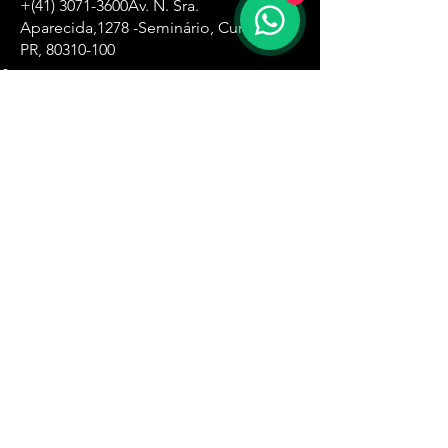
+(41)
3071-3600
Av. N. Sra.
Aparecida,
1278 -Seminário, Curitiba -
PR,
80310-100
Zona Oeste
+(11)
4061-8500
R. Ângela Perioto Tolaine, 632 - Jardim
das Belezas, Carapicuíba - SP, 06315-181
Santa Ifigênia
+(11)
4061-1751
R. Santa Ifigênia , 555 - 3° andar -Santa
Ifigênia, São Paulo - SP,
01209-000
Zona Leste
+(11)
4061-8230
R. Carlos Spera, 410 - Jd Sonia Maria,
Mauá - SP,
09380-300
Zona Sul