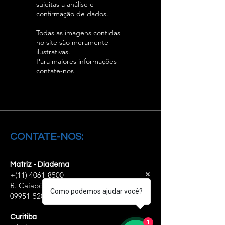
sujeitas a análise e
confirmação de dados.
Todas as imagens contidas
no site são meramente
ilustrativas.
Para maiores informações
contate-nos
CONTATE-NOS:
Matriz - Diadema
+(11)
4061-8500
R. Caiapós, 98/110 - Diadema - SP,
Como podemos ajudar você?
09951-520
Curitiba
1