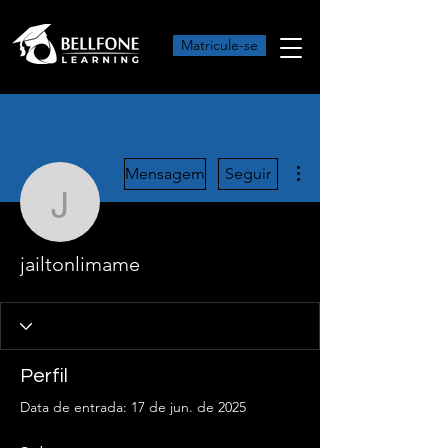
Matricule-se
Mais ações
Mensagem
Seguir
jailtonlimame
jailtonlimame
Perfil
Data de entrada: 17 de jun. de 2025