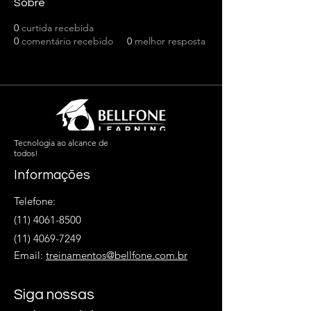
Sobre
0
curtida recebida
0
comentário recebido
0
melhor resposta
Tecnologia ao alcance de
todos!
Informações
Telefone:
(11) 4061-8500
(11) 4069-7249
Email:
treinamentos@bellfone.com.br
Siga nossas