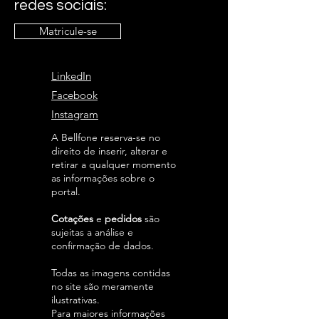
redes sociais:
Matricule-se
LinkedIn
Facebook
Instagram
A Bellfone reserva-se no
direito de inserir, alterar e
retirar a qualquer momento
as informações sobre o
portal.
Cotações
e
pedidos
são
sujeitas a análise e
confirmação de dados.
Todas as imagens contidas
no site são meramente
ilustrativas.
Para maiores informações