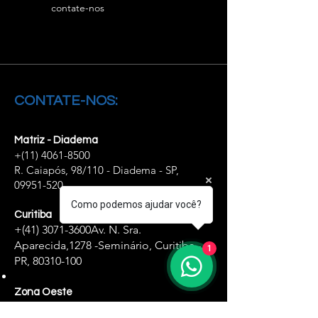
contate-nos
CONTATE-NOS:
Matriz - Diadema
+(11)
4061-8500
R. Caiapós, 98/110 - Diadema - SP,
09951-520
Como podemos ajudar você?
Curitiba
+(41)
3071-3600
Av. N. Sra.
Aparecida,
1278 -Seminário, Curitiba -
1
PR,
80310-100
Zona Oeste
+(11)
4061-8500