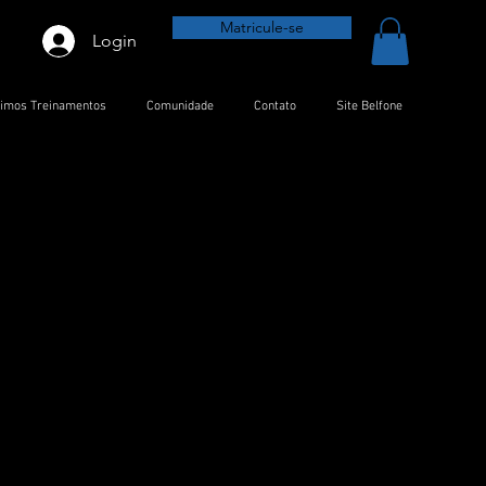
Matricule-se
Login
timos Treinamentos
Comunidade
Contato
Site Belfone