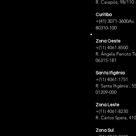
R. Caiapós, 98/110 
Curitiba
+(41) 3071-3600
Av.
80310-100
Zona Oeste
+(11) 4061-8500
R. Ângela Perioto To
06315-181
Santa Ifigênia
+(11) 4061-1751
R. Santa Ifigênia , 5
01209-000
Zona Leste
+(11) 4061-8230
R. Carlos Spera, 41
Zona Sul