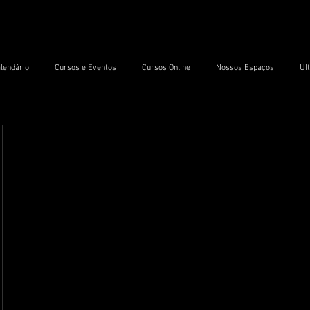
lendário
Cursos e Eventos
Cursos Online
Nossos Espaços
Ul