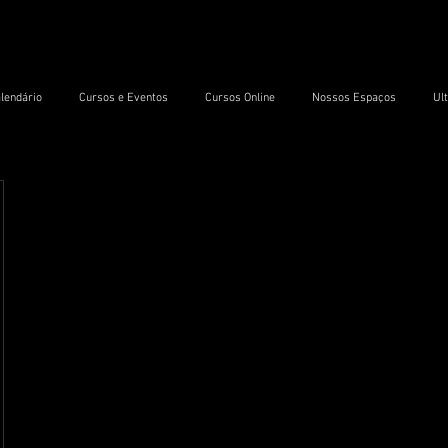
lendário
Cursos e Eventos
Cursos Online
Nossos Espaços
Ul