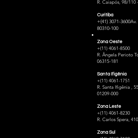
R. Caiapós, 98/110 
Curitiba
+(41) 3071-3600
Av.
80310-100
Zona Oeste
+(11) 4061-8500
R. Ângela Perioto To
06315-181
Santa Ifigênia
+(11) 4061-1751
R. Santa Ifigênia , 5
01209-000
Zona Leste
+(11) 4061-8230
R. Carlos Spera, 41
Zona Sul