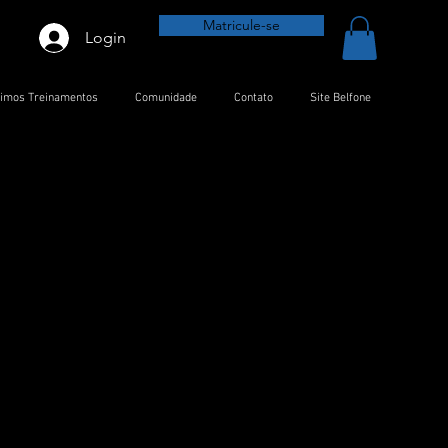
Matricule-se
Login
timos Treinamentos
Comunidade
Contato
Site Belfone