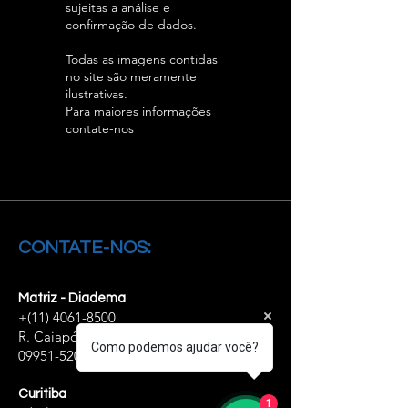
sujeitas a análise e
confirmação de dados.
Todas as imagens contidas
no site são meramente
ilustrativas.
Para maiores informações
contate-nos
CONTATE-NOS:
Matriz - Diadema
+(11)
4061-8500
R. Caiapós, 98/110 - Diadema - SP,
Como podemos ajudar você?
09951-520
Curitiba
1