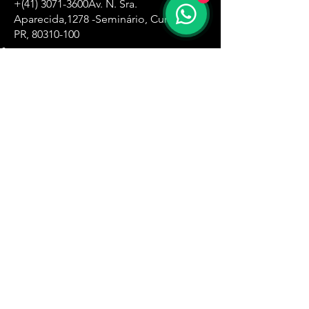
+(41)
3071-3600
Av. N. Sra.
Aparecida,
1278 -Seminário, Curitiba -
PR,
80310-100
Zona Oeste
+(11)
4061-8500
R. Ângela Perioto Tolaine, 632 - Jardim
das Belezas, Carapicuíba - SP, 06315-181
Santa Ifigênia
+(11)
4061-1751
R. Santa Ifigênia , 555 - 3° andar -Santa
Ifigênia, São Paulo - SP,
01209-000
Zona Leste
+(11)
4061-8230
R. Carlos Spera, 410 - Jd Sonia Maria,
Mauá - SP,
09380-300
Zona Sul