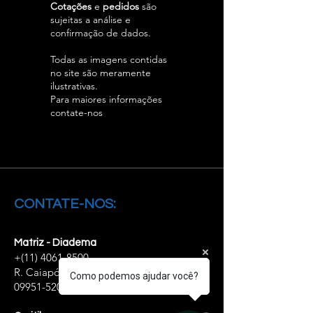
Cotações
e
pedidos
são
sujeitas a análise e
confirmação de dados.
Todas as imagens contidas
no site são meramente
ilustrativas.
Para maiores informações
contate-nos
CONTATE-NOS:
Matriz - Diadema
+(11)
4061-8500
R. Caiapós, 98/110 - Diadema - SP,
Como podemos ajudar você?
09951-520