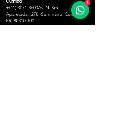
Curitiba
1
+(41)
3071-3600
Av. N. Sra.
Aparecida,
1278 -Seminário, Curitiba -
PR,
80310-100
Zona Oeste
+(11)
4061-8500
R. Ângela Perioto Tolaine, 632 - Jardim
das Belezas, Carapicuíba - SP, 06315-181
Santa Ifigênia
+(11)
4061-1751
R. Santa Ifigênia , 555 - 3° andar -Santa
Ifigênia, São Paulo - SP,
01209-000
Zona Leste
+(11)
4061-8230
R. Carlos Spera, 410 - Jd Sonia Maria,
Mauá - SP,
09380-300