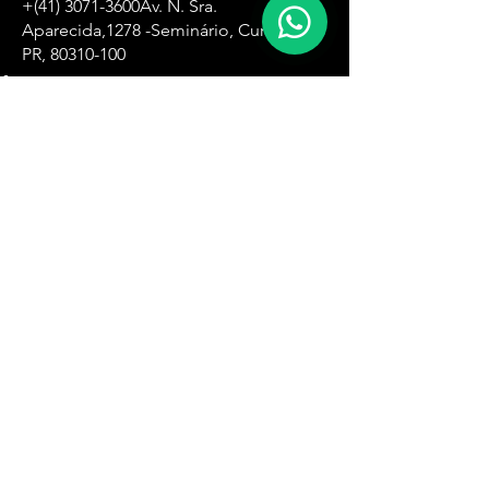
+(41)
3071-3600
Av. N. Sra.
Aparecida,
1278 -Seminário, Curitiba -
PR,
80310-100
Zona Oeste
+(11)
4061-8500
R. Ângela Perioto Tolaine, 632 - Jardim
das Belezas, Carapicuíba - SP, 06315-181
Santa Ifigênia
+(11)
4061-1751
R. Santa Ifigênia , 555 - 3° andar -Santa
Ifigênia, São Paulo - SP,
01209-000
Zona Leste
+(11)
4061-8230
R. Carlos Spera, 410 - Jd Sonia Maria,
Mauá - SP,
09380-300
Zona Sul