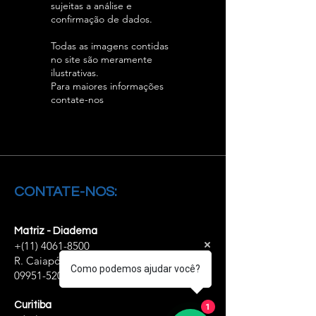
sujeitas a análise e
confirmação de dados.
Todas as imagens contidas
no site são meramente
ilustrativas.
Para maiores informações
contate-nos
CONTATE-NOS:
Matriz - Diadema
+(11)
4061-8500
R. Caiapós, 98/110 - Diadema - SP,
Como podemos ajudar você?
09951-520
Curitiba
1