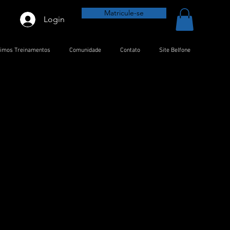
Matricule-se
Login
timos Treinamentos
Comunidade
Contato
Site Belfone