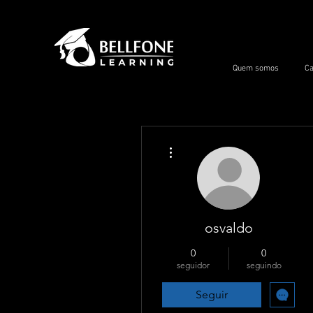
Quem somos
Ca
Mais ações
osvaldo
0
0
seguidor
seguindo
Seguir