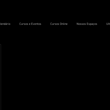
lendário
Cursos e Eventos
Cursos Online
Nossos Espaços
Ul