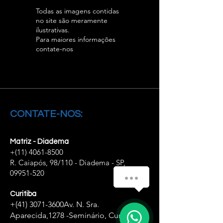
Todas as imagens contidas
no site são meramente
ilustrativas.
Para maiores informações
contate-nos
CONTATE-NOS:
Matriz - Diadema
+(11)
4061-8500
R. Caiapós, 98/110 - Diadema - SP,
09951-520
Como podemos ajudar você?
Curitiba
+(41)
3071-3600
Av. N. Sra.
1
Aparecida,
1278 -Seminário, Curitiba -