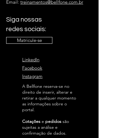
Email:
treinamentos@bellfone.com.br
Siga nossas
redes sociais:
Matricule-se
LinkedIn
Facebook
Instagram
A Bellfone reserva-se no
direito de inserir, alterar e
retirar a qualquer momento
as informações sobre o
portal.
Cotações
e
pedidos
são
sujeitas a análise e
confirmação de dados.