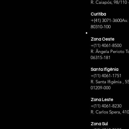
R. Caiapós, 98/110 
Curitiba
+(41) 3071-3600
Av.
80310-100
Zona Oeste
+(11) 4061-8500
R. Ângela Perioto To
06315-181
Santa Ifigênia
+(11) 4061-1751
R. Santa Ifigênia , 5
01209-000
Zona Leste
+(11) 4061-8230
R. Carlos Spera, 41
Zona Sul