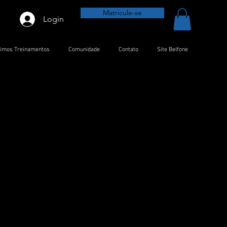
Matricule-se
Login
timos Treinamentos
Comunidade
Contato
Site Belfone