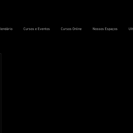
lendário
Cursos e Eventos
Cursos Online
Nossos Espaços
Ul