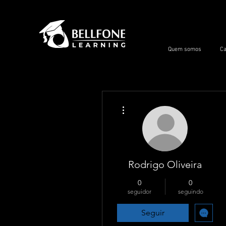
Quem somos
Ca
Mais ações
Rodrigo Oliveira
0
0
seguidor
seguindo
Seguir