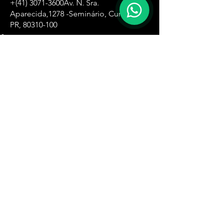
+(41)
3071-3600
Av. N. Sra.
Aparecida,
1278 -Seminário, Curitiba -
PR,
80310-100
Zona Oeste
+(11)
4061-8500
R. Ângela Perioto Tolaine, 632 - Jardim
das Belezas, Carapicuíba - SP, 06315-181
Santa Ifigênia
+(11)
4061-1751
R. Santa Ifigênia , 555 - 3° andar -Santa
Ifigênia, São Paulo - SP,
01209-000
Zona Leste
+(11)
4061-8230
R. Carlos Spera, 410 - Jd Sonia Maria,
Mauá - SP,
09380-300
Zona Sul