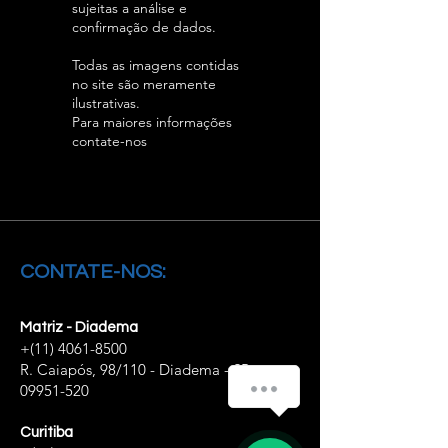
sujeitas a análise e
confirmação de dados.
Todas as imagens contidas
no site são meramente
ilustrativas.
Para maiores informações
contate-nos
CONTATE-NOS:
Matriz - Diadema
+(11)
4061-8500
R. Caiapós, 98/110 - Diadema - SP,
Como podemos ajudar você?
09951-520
Curitiba
1