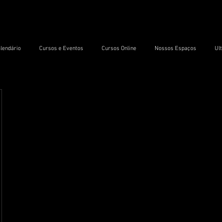
lendário
Cursos e Eventos
Cursos Online
Nossos Espaços
Ul