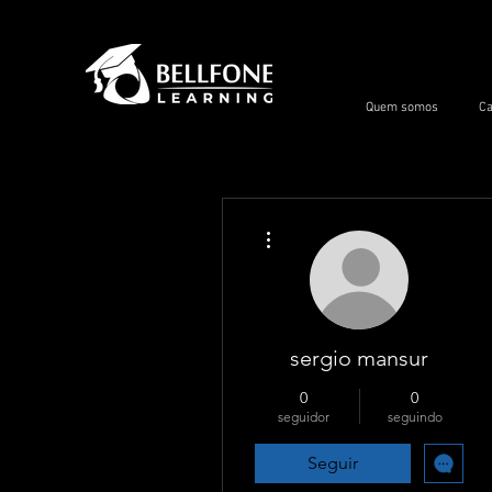
Quem somos
Ca
Mais ações
sergio mansur
0
0
seguidor
seguindo
Seguir