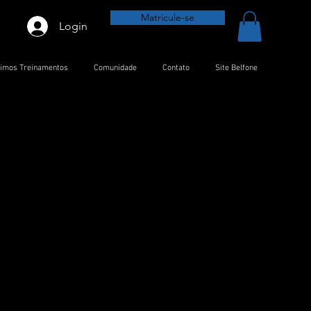
Matricule-se
Login
timos Treinamentos
Comunidade
Contato
Site Belfone